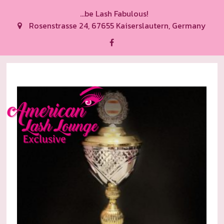
...be Lash Fabulous!
Rosenstrasse 24, 67655 Kaiserslautern, Germany